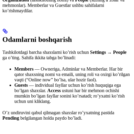
mehmonlar). Memberlar va Guestlar ushbu sahifalarni
ko’rishmaydilar.
Odamlarni boshqarish
Tashkilotdagi barcha shaxslarni ko’rish uchun
Settings → People
ga o’ting. Sahifa ikkita tabga bo’linadi:
Members
— Owneriga, Adminlar va Memberlar. Har bir
qator shaxsning nomi va emaili, uning roli va oxirgi ko’rilgan
vaqti (“Online now” bo’lsa, ular hozir faol).
Guests
— individual fayllar uchun ko’rish huquqiga ega
bo’lgan shaxslar.
Access
ustuni har bir mehmon ochishi
mumkin bo’lgan fayllar sonini ko’rsatadi; ro’yxatni ko’rish
uchun uni kliklang.
O’z undiruvini qabul qilmagan shaxslar ro’yxatning pastida
Pending
belgilangan holda paydo bo’ladi.