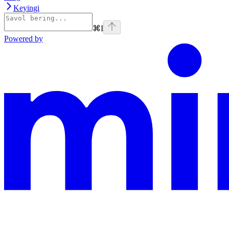
Keyingi
⌘
I
Powered by