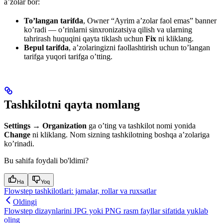
a’zolar bor:
To’langan tarifda
, Owner “Ayrim a’zolar faol emas” banner
ko’radi — o’rinlarni sinxronizatsiya qilish va ularning
tahrirash huquqini qayta tiklash uchun
Fix
ni kliklang.
Bepul tarifda
, a’zolaringizni faollashtirish uchun to’langan
tarifga yuqori tarifga o’tting.
Tashkilotni qayta nomlang
Settings → Organization
ga o’ting va tashkilot nomi yonida
Change
ni kliklang. Nom sizning tashkilotning boshqa a’zolariga
ko’rinadi.
Bu sahifa foydali bo'ldimi?
Ha
Yoq
Flowstep tashkilotlari: jamalar, rollar va ruxsatlar
Oldingi
Flowstep dizaynlarini JPG yoki PNG rasm fayllar sifatida yuklab
oling