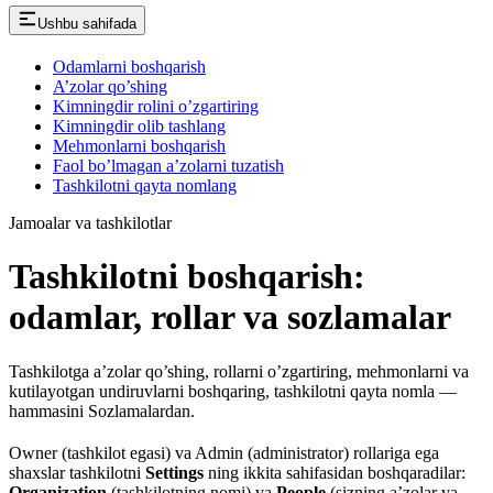
Ushbu sahifada
Odamlarni boshqarish
A’zolar qo’shing
Kimningdir rolini o’zgartiring
Kimningdir olib tashlang
Mehmonlarni boshqarish
Faol bo’lmagan a’zolarni tuzatish
Tashkilotni qayta nomlang
Jamoalar va tashkilotlar
Tashkilotni boshqarish:
odamlar, rollar va sozlamalar
Tashkilotga a’zolar qo’shing, rollarni o’zgartiring, mehmonlarni va
kutilayotgan undiruvlarni boshqaring, tashkilotni qayta nomla —
hammasini Sozlamalardan.
Owner (tashkilot egasi) va Admin (administrator) rollariga ega
shaxslar tashkilotni
Settings
ning ikkita sahifasidan boshqaradilar:
Organization
(tashkilotning nomi) va
People
(sizning a’zolar va