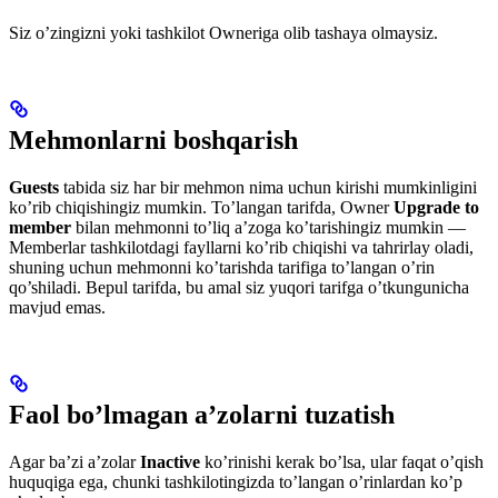
Siz o’zingizni yoki tashkilot Owneriga olib tashaya olmaysiz.
Mehmonlarni boshqarish
Guests
tabida siz har bir mehmon nima uchun kirishi mumkinligini
ko’rib chiqishingiz mumkin. To’langan tarifda, Owner
Upgrade to
member
bilan mehmonni to’liq a’zoga ko’tarishingiz mumkin —
Memberlar tashkilotdagi fayllarni ko’rib chiqishi va tahrirlay oladi,
shuning uchun mehmonni ko’tarishda tarifiga to’langan o’rin
qo’shiladi. Bepul tarifda, bu amal siz yuqori tarifga o’tkungunicha
mavjud emas.
Faol bo’lmagan a’zolarni tuzatish
Agar ba’zi a’zolar
Inactive
ko’rinishi kerak bo’lsa, ular faqat o’qish
huquqiga ega, chunki tashkilotingizda to’langan o’rinlardan ko’p