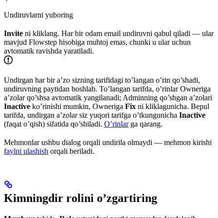
Undiruvlarni yuboring
Invite
ni kliklang. Har bir odam email undiruvni qabul qiladi — ular
mavjud Flowstep hisobiga muhtoj emas, chunki u ular uchun
avtomatik ravishda yaratiladi.
Undirgan har bir a’zo sizning tarifidagi to’langan o’rin qo’shadi,
undiruvning paytidan boshlab. To’langan tarifda, o’rinlar Owneriga
a’zolar qo’shsa avtomatik yangilanadi; Adminning qo’shgan a’zolari
Inactive
ko’rinishi mumkin, Owneriga
Fix
ni kliklagunicha. Bepul
tarifda, undirgan a’zolar siz yuqori tarifga o’tkungunicha
Inactive
(faqat o’qish) sifatida qo’shiladi.
O’rinlar
ga qarang.
Mehmonlar ushbu dialog orqali undirila olmaydi — mehmon kirishi
faylni ulashish
orqali beriladi.
Kimningdir rolini o’zgartiring