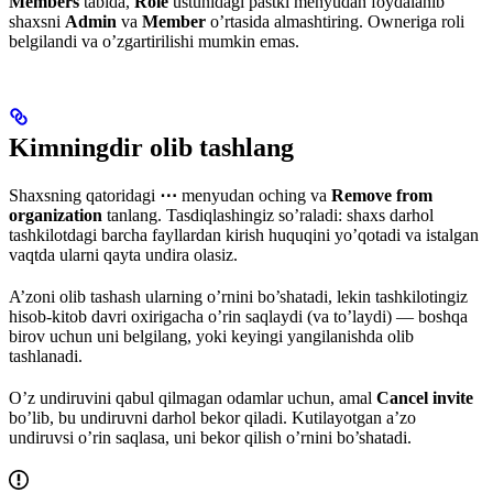
Members
tabida,
Role
ustunidagi pastki menyudan foydalanib
shaxsni
Admin
va
Member
o’rtasida almashtiring. Owneriga roli
belgilandi va o’zgartirilishi mumkin emas.
Kimningdir olib tashlang
Shaxsning qatoridagi
⋯
menyudan oching va
Remove from
organization
tanlang. Tasdiqlashingiz so’raladi: shaxs darhol
tashkilotdagi barcha fayllardan kirish huquqini yo’qotadi va istalgan
vaqtda ularni qayta undira olasiz.
A’zoni olib tashash ularning o’rnini bo’shatadi, lekin tashkilotingiz
hisob-kitob davri oxirigacha o’rin saqlaydi (va to’laydi) — boshqa
birov uchun uni belgilang, yoki keyingi yangilanishda olib
tashlanadi.
O’z undiruvini qabul qilmagan odamlar uchun, amal
Cancel invite
bo’lib, bu undiruvni darhol bekor qiladi. Kutilayotgan a’zo
undiruvsi o’rin saqlasa, uni bekor qilish o’rnini bo’shatadi.