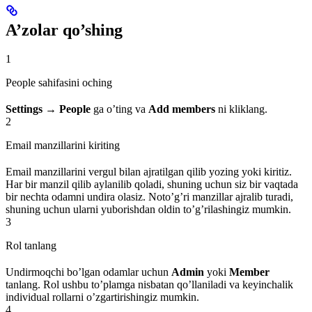
A’zolar qo’shing
1
People sahifasini oching
Settings → People
ga o’ting va
Add members
ni kliklang.
2
Email manzillarini kiriting
Email manzillarini vergul bilan ajratilgan qilib yozing yoki kiritiz.
Har bir manzil qilib aylanilib qoladi, shuning uchun siz bir vaqtada
bir nechta odamni undira olasiz. Noto’g’ri manzillar ajralib turadi,
shuning uchun ularni yuborishdan oldin to’g’rilashingiz mumkin.
3
Rol tanlang
Undirmoqchi bo’lgan odamlar uchun
Admin
yoki
Member
tanlang. Rol ushbu to’plamga nisbatan qo’llaniladi va keyinchalik
individual rollarni o’zgartirishingiz mumkin.
4