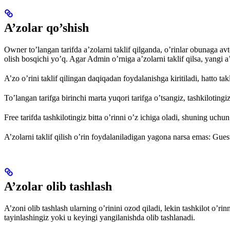
A’zolar qo’shish
Owner to’langan tarifda a’zolarni taklif qilganda, o’rinlar obunaga av
olish bosqichi yo’q. Agar Admin o’rniga a’zolarni taklif qilsa, yangi
A’zo o’rini taklif qilingan daqiqadan foydalanishga kiritiladi, hatto t
To’langan tarifga birinchi marta yuqori tarifga o’tsangiz, tashkiloti
Free tarifda tashkilotingiz bitta o’rinni o’z ichiga oladi, shuning uchun
A’zolarni taklif qilish o’rin foydalaniladigan yagona narsa emas: Gue
A’zolar olib tashlash
A’zoni olib tashlash ularning o’rinini ozod qiladi, lekin tashkilot o’r
tayinlashingiz yoki u keyingi yangilanishda olib tashlanadi.