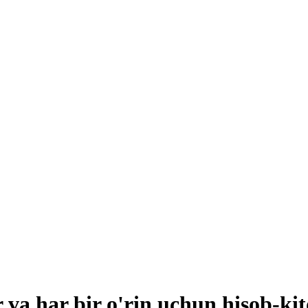
 va har bir o'rin uchun hisob-ki