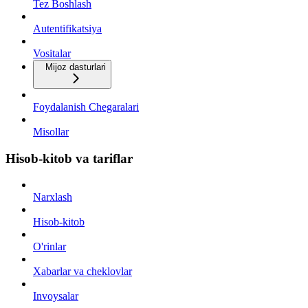
Tez Boshlash
Autentifikatsiya
Vositalar
Mijoz dasturlari
Foydalanish Chegaralari
Misollar
Hisob-kitob va tariflar
Narxlash
Hisob-kitob
O'rinlar
Xabarlar va cheklovlar
Invoysalar