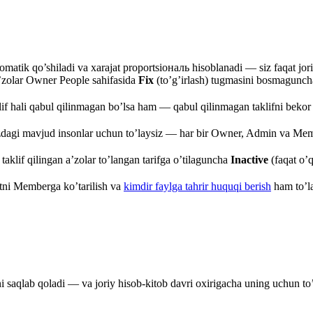
tomatik qo’shiladi va xarajat proportsiональ hisoblanadi — siz faqat jor
 a’zolar Owner People sahifasida
Fix
(to’g’irlash) tugmasini bosmagunc
aklif hali qabul qilinmagan bo’lsa ham — qabul qilinmagan taklifni bekor q
ngizdagi mavjud insonlar uchun to’laysiz — har bir Owner, Admin va Mem
 taklif qilingan a’zolar to’langan tarifga o’tilaguncha
Inactive
(faqat o’q
stni Memberga ko’tarilish va
kimdir faylga tahrir huquqi berish
ham to’la
inni saqlab qoladi — va joriy hisob-kitob davri oxirigacha uning uchun t