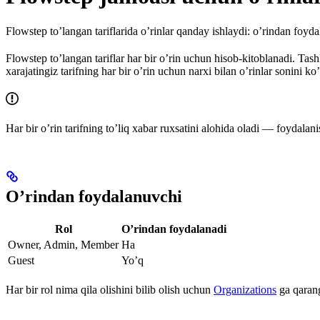
Flowstep to’langan tariflarida o’rinlar qanday ishlaydi: o’rindan foydal
Flowstep to’langan tariflar har bir o’rin uchun hisob-kitoblanadi. T
xarajatingiz tarifning har bir o’rin uchun narxi bilan o’rinlar sonini ko’
Har bir o’rin tarifning to’liq xabar ruxsatini alohida oladi — foydalan
O’rindan foydalanuvchi
Rol
O’rindan foydalanadi
Owner, Admin, Member
Ha
Guest
Yo’q
Har bir rol nima qila olishini bilib olish uchun
Organizations
ga qaran