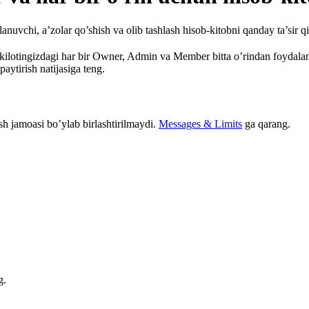
anuvchi, a’zolar qo’shish va olib tashlash hisob-kitobni qanday ta’sir qi
ashkilotingizdagi har bir Owner, Admin va Member bitta o’rindan foydal
paytirish natijasiga teng.
ish jamoasi bo’ylab birlashtirilmaydi.
Messages & Limits
ga qarang.
g.