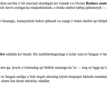
hifasi nechta o’rin mavjud ekanligini ko’rsatadi va Owner
Reduce seats
ob davri oxirigacha rejalashtiriladi, u holda darhol tatbiq qilinmaydi — 
’shsangiz, kamaytirish bekor qilinadi va yangi o’rinlar darhol qo’shila
tive
sifatida ko’rinadi. Bu tashkilotingizdagi a’zolar soni to’langan o’r
er-ga, keyin a’zolarning qo’shilish sanasiga ko’ra — eng so’nggi qo’shi
i to’langan tarifga o’tish orqali ularning kirish huquqini tiklashi mumki
 ularni har doim tahrirlay oladilar.