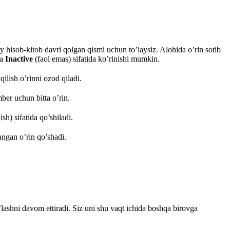
iy hisob-kitob davri qolgan qismi uchun to’laysiz. Alohida o’rin sotib
ha
Inactive
(faol emas) sifatida ko’rinishi mumkin.
ilish o’rinni ozod qiladi.
ber uchun bitta o’rin.
ish) sifatida qo’shiladi.
ngan o’rin qo’shadi.
o’lashni davom ettiradi. Siz uni shu vaqt ichida boshqa birovga