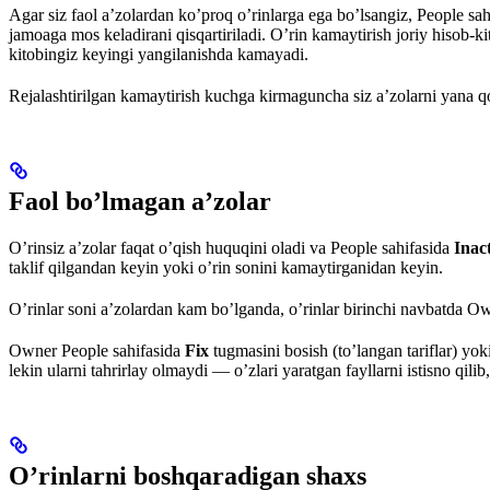
Agar siz faol a’zolardan ko’proq o’rinlarga ega bo’lsangiz, People sa
jamoaga mos keladirani qisqartiriladi. O’rin kamaytirish joriy hisob-kit
kitobingiz keyingi yangilanishda kamayadi.
Rejalashtirilgan kamaytirish kuchga kirmaguncha siz a’zolarni yana qo
Faol bo’lmagan a’zolar
O’rinsiz a’zolar faqat o’qish huquqini oladi va People sahifasida
Inac
taklif qilgandan keyin yoki o’rin sonini kamaytirganidan keyin.
O’rinlar soni a’zolardan kam bo’lganda, o’rinlar birinchi navbatda Own
Owner People sahifasida
Fix
tugmasini bosish (to’langan tariflar) yok
lekin ularni tahrirlay olmaydi — o’zlari yaratgan fayllarni istisno qilib,
O’rinlarni boshqaradigan shaxs