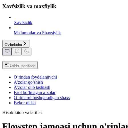
Xavfsizlik va maxfiylik
Xavfsizlik
Ma'lumotlar va Shaxsiylik
O'zbekcha
Ushbu sahifada
O’rindan foydalanuvchi
A’zolar qo’shish
A’zolar olib tashlash
Faol bo’lmagan a’zolar
O’rinlarni boshqaradigan shaxs
Bekor qilish
Hisob-kitob va tariflar
Flowstep jamoasi uchun o'rinlar