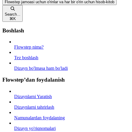
Flowstep jamoasi uchun o'rinlar va har bir o'rin uchun hisob-kitob
Search...
⌘
K
Boshlash
Flowstep nima?
Tez boshlash
Dizayn bo'lmasa ham bo'ladi
Flowstep’dan foydalanish
Dizaynlarni Yaratish
Dizaynlarni tahrirlash
Namunalardan foydalaning
Dizayn yo'riqnomalari