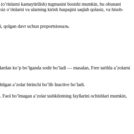
(o’rinlarni kamaytirilish) tugmasini bosishi mumkin, bu obunani
siz o’rinlarni va ularning kirish huquqini saqlab qolasiz, va hisob-
di, qolgan davr uchun proportsiональ.
inlardan ko’p bo’lganda sodir bo’ladi — masalan, Free tarifda a’zolarni
lgan a’zolar birinchi bo’lib Inactive bo’ladi.
n. Faol bo’lmagan a’zolar tashkilotning fayllarini ochishlari mumkin,