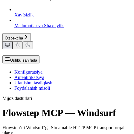
Xavfsizlik
Ma'lumotlar va Shaxsiylik
O'zbekcha
Ushbu sahifada
Konfiguratsiya
Autentifikatsiya
Ulanishni tasdiqlash
Foydalanish misoli
Mijoz dasturlari
Flowstep MCP — Windsurf
Flowstep’ni Windsurf’ga Streamable HTTP MCP transport orqali
ulang.