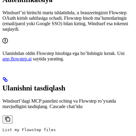
Windsurf’ni birinchi marta ishlatishda, u brauzeringizni Flowstep
OAuth kirish sahifasiga ochadi. Flowstep hisob ma’lumotlaringiz
(email/parol yoki Google SSO) bilan kiring, Windsurf esa tokenni
saqlaydi.
Ulanishdan oldin Flowstep hisobiga ega bo’lishingiz kerak. Uni
app.flowstep.ai
saytida yarating.
Ulanishni tasdiqlash
Windsurf’dagi MCP panelini oching va Flowstep ro’yxatda
mavjudligini tasdiqlang. Cascade chat’ida:
List my Flowstep files