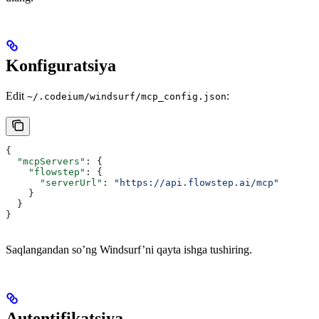
Konfiguratsiya
Edit
:
~/.codeium/windsurf/mcp_config.json
{
  "mcpServers"
: {
    "flowstep"
: {
      "serverUrl"
: 
"https://api.flowstep.ai/mcp"
    }
  }
}
Saqlangandan so’ng Windsurf’ni qayta ishga tushiring.
Autentifikatsiya