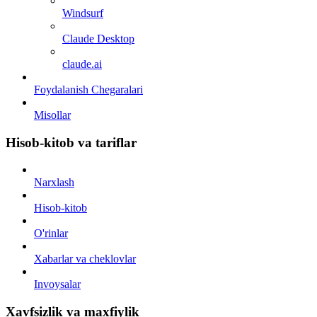
Windsurf
Claude Desktop
claude.ai
Foydalanish Chegaralari
Misollar
Hisob-kitob va tariflar
Narxlash
Hisob-kitob
O'rinlar
Xabarlar va cheklovlar
Invoysalar
Xavfsizlik va maxfiylik