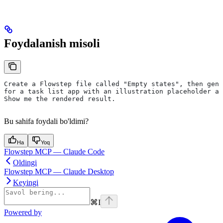
Foydalanish misoli
Create a Flowstep file called "Empty states", then gene
for a task list app with an illustration placeholder an
Show me the rendered result.
Bu sahifa foydali bo'ldimi?
Ha
Yoq
Flowstep MCP — Claude Code
Oldingi
Flowstep MCP — Claude Desktop
Keyingi
⌘
I
Powered by