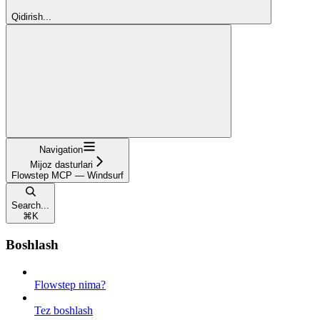
Qidirish...
Navigation
Mijoz dasturlari
Flowstep MCP — Windsurf
Search...
⌘
K
Boshlash
Flowstep nima?
Tez boshlash