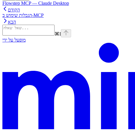
Flowstep MCP — Claude Desktop
הקודם
הגבלות שימוש ב-MCP
הבא
⌘
I
מופעל על ידי