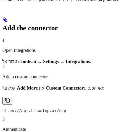
Add the connector
1
Open Integrations
.
claude.ai → Settings → Integrations
עבור אל
2
Add a custom connector
), ואז הכנס:
Custom Connector
(או
Add More
קלק על
https://api.flowstep.ai/mcp
3
Authenticate