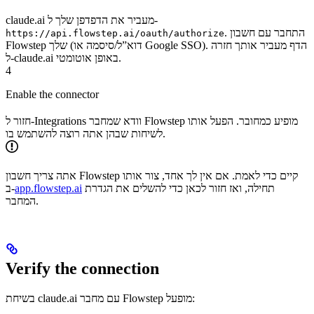
claude.ai מעביר את הדפדפן שלך ל-
. התחבר עם חשבון
https://api.flowstep.ai/oauth/authorize
Flowstep שלך (דוא”ל/סיסמה או Google SSO). הדף מעביר אותך חזרה
ל-claude.ai באופן אוטומטי.
4
Enable the connector
חזור ל-Integrations וודא שמחבר Flowstep מופיע כמחובר. הפעל אותו
לשיחות שבהן אתה רוצה להשתמש בו.
אתה צריך חשבון Flowstep קיים כדי לאמת. אם אין לך אחד, צור אותו
תחילה, ואז חזור לכאן כדי להשלים את הגדרת
app.flowstep.ai
ב-
המחבר.
Verify the connection
בשיחת claude.ai עם מחבר Flowstep מופעל: