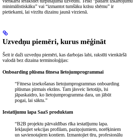
vienkārši ierakstiet turpinājuma uzvedni. Teikt “padarīt izkārtojumu
minimālistiskāku” vai “izmantot tumšāku krāsu shēmu” ir
pietiekami, lai virzītu dizainu jaunā virzienā.
Uzvedņu piemēri, kurus mēģināt
Šeit ir daži uzvedņu piemēri, kas darbojas labi, rakstīti vienkāršā
valodā bez dizaina terminoloģijas:
Onboarding plūsma fitnesa lietojumprogrammai
“Fitnesa izsekošanas lietojumprogrammas onboarding
plūsmas pirmais ekrāns. Tam jāsveic lietotājs, īsi
jāpaskaidro, ko lietojumprogramma dara, un jābūt
pogai, lai sāktu.”
Iestatījumu lapa SaaS produktam
“B2B projektu pārvaldības rīka iestatījumu lapa.
Iekļaujiet sekcijas profilam, paziņojumiem, norēķiniem
un savienotajiem kontiem. Izmantojiet tīru, profesionālu