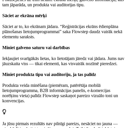
tam jāparāda, un produkta vai auditorijas tipu.
Sāciet ar ekrāna mērķi
Sāciet ar to, ko ekrānam jādara. “Reģistrācijas ekrāns ēdienplāna
plānošanas lietojumprogrammai” saka Flowstep daudz vairāk nekā
elementu saraksts.
Miniet galveno saturu vai darbības
Iekļaujiet svarīgākās lietas, ko lietotājam jāredz vai jādara. Jums nav
jāuzskaita viss — tikai elementi, kas visvairāk nozīmē pieredzei.
Miniet produkta tipu vai auditoriju, ja tas palīdz
Produkta veida minēšana (piemēram, patērētāja mobilā
lietojumprogramma, B2B informācijas panelis, e-komercijas
norēķinu vieta) palīdz Flowstep saskaņot pareizo vizuālo toni un
konvencijas.
Ja jūsu pirmais rezultāts nav pilnīgi pareizs, nesāciet no jauna —