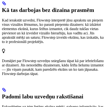
Kā tas darbojas bez dizaina prasmēm
Kad ierakstāt uzvedni, Flowstep interpretē jūsu aprakstu un pieņem
visus vizuālos lēmumus, ko parasti pieņemtu dizainers: kā izkārtot
elementus ekrānā, kurus šriftus izmantot, cik daudz tukšas vietas
pievienot un kā izveidot vizuālo hierarhiju, kas vadītu aci. Jūs
aprakstāt mērķi un saturu; Flowstep izveido ekrānu, kas izskatās, ka
to ir profesionāli projektējis.
Domājiet par Flowstep uzvedņu sniegšanu tāpat kā par iebriefošanu
ar dizaineri. Jūs nenorādītu dizaineram, kādu šrifta lielumu izmantot
— jūs viņam pasakāt, kam paredzēts ekrāns un ko tam jāpasaka.
Flowstep darbojas tāpat.
Padomi labu uzvedņu rakstīšanai
Fokusējieties uz trim lietām: ekrāna mērķi, galveno informāciju, kas