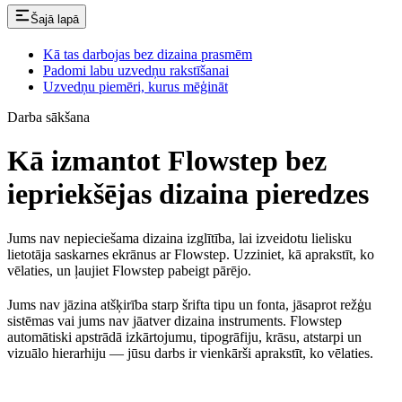
Šajā lapā
Kā tas darbojas bez dizaina prasmēm
Padomi labu uzvedņu rakstīšanai
Uzvedņu piemēri, kurus mēģināt
Darba sākšana
Kā izmantot Flowstep bez
iepriekšējas dizaina pieredzes
Jums nav nepieciešama dizaina izglītība, lai izveidotu lielisku
lietotāja saskarnes ekrānus ar Flowstep. Uzziniet, kā aprakstīt, ko
vēlaties, un ļaujiet Flowstep pabeigt pārējo.
Jums nav jāzina atšķirība starp šrifta tipu un fonta, jāsaprot režģu
sistēmas vai jums nav jāatver dizaina instruments. Flowstep
automātiski apstrādā izkārtojumu, tipogrāfiju, krāsu, atstarpi un
vizuālo hierarhiju — jūsu darbs ir vienkārši aprakstīt, ko vēlaties.