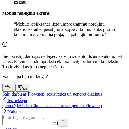
izskatu.”
Mobilā norēķinu ekrāns
“Mobilo iepirkšanās lietojumprogrammu norēķinu
ekrāns. Parādiet pasūtījuma kopsavilkumu, lauks promo
kodam un ievērojama poga, lai pabeigtu pirkumu.”
Šie uzvedņi darbojas ne tāpēc, ka viņi izmanto dizaina valodu, bet
tāpēc, ka viņi skaidri apraksta ekrāna mērķi, saturu un kontekstu.
Tas ir viss, kas jums nepieciešams.
Vai šī lapa bija noderīga?
Ja
Ne
Sākt darbu ar Flowstep: reģistrēties un ģenerēt dizainus
Iepriekšējā
Ģenerējiet UI ekrānus no teksta uzvedņem ar Flowstep
Nākamā
⌘
I