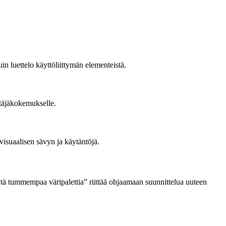
in luettelo käyttöliittymän elementeistä.
yttäjäkokemukselle.
visuaalisen sävyn ja käytäntöjä.
äytä tummempaa väripalettia” riittää ohjaamaan suunnittelua uuteen