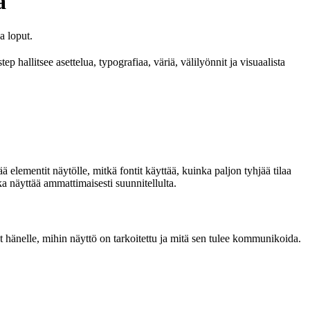
a
a loput.
p hallitsee asettelua, typografiaa, väriä, välilyönnit ja visuaalista
ää elementit näytölle, mitkä fontit käyttää, kuinka paljon tyhjää tilaa
ka näyttää ammattimaisesti suunnitellulta.
rot hänelle, mihin näyttö on tarkoitettu ja mitä sen tulee kommunikoida.