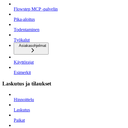
Flowstep MCP -palvelin
Pika-aloitus
Todentaminen
Työkalut
Asiakasohjelmat
Käyttörajat
Esimerkit
Laskutus ja tilaukset
Hinnoittelu
Laskutus
Paikat