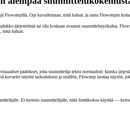
an aiempaa suunnittelukokemust
öjä Flowstepillä. Opi kuvailemaan, mitä haluat, ja anna Flowstepin hoita
uudukko-järjestelmiä tai olla koskaan avaanut suunnittelutyökalua. Flowste
, mitä haluat.
suaaliset päätökset, joita suunnittelija tekisi normaalisti: kuinka järjest
nä kuvaelet näytön tarkoituksen ja sisällön; Flowstep tuottaa näytön, jo
nittelijalle. Et kertoisi suunnittelijalle, mitä fonttikokoa käyttää — ker