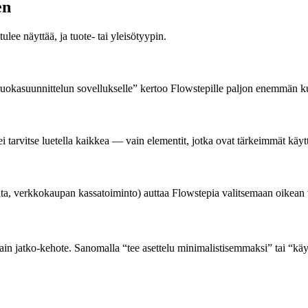
en
ulee näyttää, ja tuote- tai yleisötyypin.
ö ruokasuunnittelun sovellukselle” kertoo Flowstepille paljon enemmän ku
n ei tarvitse luetella kaikkea — vain elementit, jotka ovat tärkeimmät kä
uta, verkkokaupan kassatoiminto) auttaa Flowstepia valitsemaan oikean 
 vain jatko-kehote. Sanomalla “tee asettelu minimalistisemmaksi” tai “k