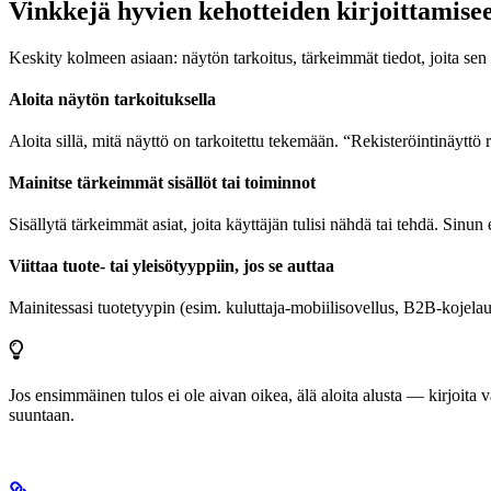
Vinkkejä hyvien kehotteiden kirjoittamise
Keskity kolmeen asiaan: näytön tarkoitus, tärkeimmät tiedot, joita sen t
Aloita näytön tarkoituksella
Aloita sillä, mitä näyttö on tarkoitettu tekemään. “Rekisteröintinäytt
Mainitse tärkeimmät sisällöt tai toiminnot
Sisällytä tärkeimmät asiat, joita käyttäjän tulisi nähdä tai tehdä. Sinu
Viittaa tuote- tai yleisötyyppiin, jos se auttaa
Mainitessasi tuotetyypin (esim. kuluttaja-mobiilisovellus, B2B-kojela
Jos ensimmäinen tulos ei ole aivan oikea, älä aloita alusta — kirjoita
suuntaan.