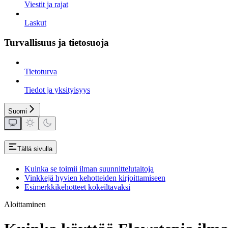
Viestit ja rajat
Laskut
Turvallisuus ja tietosuoja
Tietoturva
Tiedot ja yksityisyys
Suomi
Tällä sivulla
Kuinka se toimii ilman suunnittelutaitoja
Vinkkejä hyvien kehotteiden kirjoittamiseen
Esimerkkikehotteet kokeiltavaksi
Aloittaminen