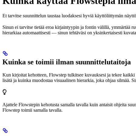
Kuinka käyttää Flowstepia ilm
Et tarvitse suunnittelun taustaa luodaksesi hyviä käyttöliittymän näytt
Sinun ei tarvitse tietää eroa kirjaintyypin ja fontin välillä, ymmärtää r
hierarkiaa automaattisesti — sinun tehtäväsi on yksinkertaisesti kuvata
Kuinka se toimii ilman suunnittelutaitoja
Kun kirjoitat kehotteen, Flowstep tulkitsee kuvauksesi ja tekee kaikki vi
lisätä ja kuinka muodostaa visuaalinen hierarkia, joka ohjaa silmää. Si
Ajattele Flowstepin kehotusta samalla tavalla kuin antaisit ohjeita suun
Flowstep toimii samalla tavalla.