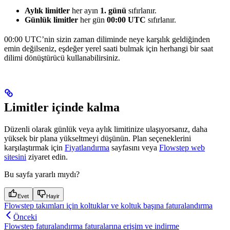
Aylık limitler
her ayın
1. günü
sıfırlanır.
Günlük limitler
her gün
00:00 UTC
sıfırlanır.
00:00 UTC’nin sizin zaman diliminde neye karşılık geldiğinden
emin değilseniz, eşdeğer yerel saati bulmak için herhangi bir saat
dilimi dönüştürücü kullanabilirsiniz.
Limitler içinde kalma
Düzenli olarak günlük veya aylık limitinize ulaşıyorsanız, daha
yüksek bir plana yükseltmeyi düşünün. Plan seçeneklerini
karşılaştırmak için
Fiyatlandırma
sayfasını veya
Flowstep web
sitesini
ziyaret edin.
Bu sayfa yararlı mıydı?
Evet
Hayir
Flowstep takımları için koltuklar ve koltuk başına faturalandırma
Önceki
Flowstep faturalandırma faturalarına erişim ve indirme