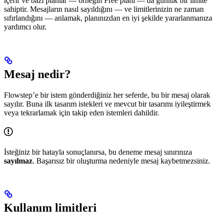
içerir ve bazı planlar — örneğin Free planı — da günlük bir limite
sahiptir. Mesajların nasıl sayıldığını — ve limitlerinizin ne zaman
sıfırlandığını — anlamak, planınızdan en iyi şekilde yararlanmanıza
yardımcı olur.
Mesaj nedir?
Flowstep’e bir istem gönderdiğiniz her seferde, bu bir mesaj olarak
sayılır. Buna ilk tasarım istekleri ve mevcut bir tasarımı iyileştirmek
veya tekrarlamak için takip eden istemleri dahildir.
İsteğiniz bir hatayla sonuçlanırsa, bu deneme mesaj sınırınıza
sayılmaz
. Başarısız bir oluşturma nedeniyle mesaj kaybetmezsiniz.
Kullanım limitleri