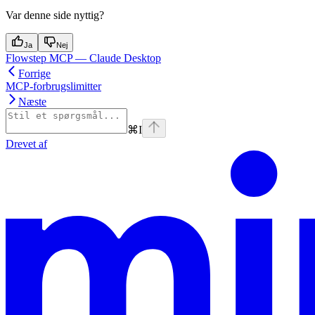
Var denne side nyttig?
Ja
Nej
Flowstep MCP — Claude Desktop
Forrige
MCP-forbrugslimitter
Næste
⌘
I
Drevet af