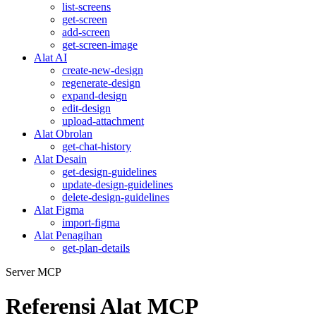
list-screens
get-screen
add-screen
get-screen-image
Alat AI
create-new-design
regenerate-design
expand-design
edit-design
upload-attachment
Alat Obrolan
get-chat-history
Alat Desain
get-design-guidelines
update-design-guidelines
delete-design-guidelines
Alat Figma
import-figma
Alat Penagihan
get-plan-details
Server MCP
Referensi Alat MCP