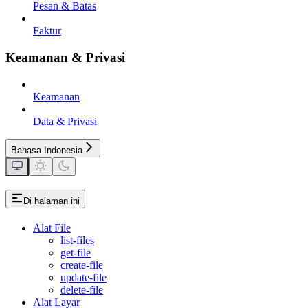
Pesan & Batas
Faktur
Keamanan & Privasi
Keamanan
Data & Privasi
Bahasa Indonesia
Di halaman ini
Alat File
list-files
get-file
create-file
update-file
delete-file
Alat Layar