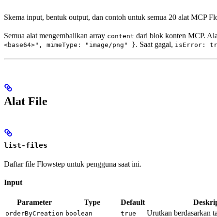
Skema input, bentuk output, dan contoh untuk semua 20 alat MCP Fl
Semua alat mengembalikan array
dari blok konten MCP. Al
content
. Saat gagal,
<base64>", mimeType: "image/png" }
isError: t
Alat File
list-files
Daftar file Flowstep untuk pengguna saat ini.
Input
Parameter
Type
Default
Deskri
Urutkan berdasarkan t
orderByCreation
boolean
true