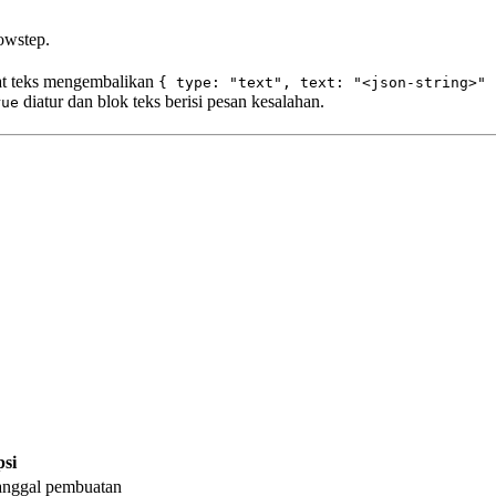
owstep.
at teks mengembalikan
{ type: "text", text: "<json-string>" 
diatur dan blok teks berisi pesan kesalahan.
rue
psi
anggal pembuatan