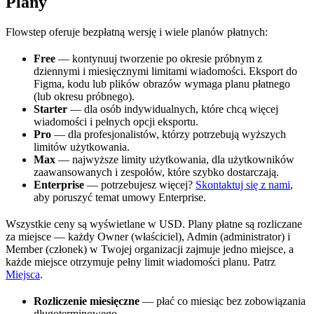
Plany
Flowstep oferuje bezpłatną wersję i wiele planów płatnych:
Free
— kontynuuj tworzenie po okresie próbnym z
dziennymi i miesięcznymi limitami wiadomości. Eksport do
Figma, kodu lub plików obrazów wymaga planu płatnego
(lub okresu próbnego).
Starter
— dla osób indywidualnych, które chcą więcej
wiadomości i pełnych opcji eksportu.
Pro
— dla profesjonalistów, którzy potrzebują wyższych
limitów użytkowania.
Max
— najwyższe limity użytkowania, dla użytkowników
zaawansowanych i zespołów, które szybko dostarczają.
Enterprise
— potrzebujesz więcej?
Skontaktuj się z nami
,
aby poruszyć temat umowy Enterprise.
Wszystkie ceny są wyświetlane w USD. Plany płatne są rozliczane
za miejsce — każdy Owner (właściciel), Admin (administrator) i
Member (członek) w Twojej organizacji zajmuje jedno miejsce, a
każde miejsce otrzymuje pełny limit wiadomości planu. Patrz
Miejsca
.
Rozliczenie miesięczne
— płać co miesiąc bez zobowiązania
długoterminowego.