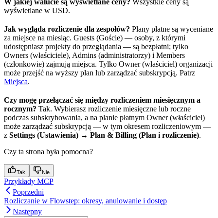
W jakiej walucie są wyświetlane ceny?
Wszystkie ceny są
wyświetlane w USD.
Jak wygląda rozliczenie dla zespołów?
Plany płatne są wyceniane
za miejsce na miesiąc. Guests (Goście) — osoby, z którymi
udostępniasz projekty do przeglądania — są bezpłatni; tylko
Owners (właściciele), Admins (administratorzy) i Members
(członkowie) zajmują miejsca. Tylko Owner (właściciel) organizacji
może przejść na wyższy plan lub zarządzać subskrypcją. Patrz
Miejsca
.
Czy mogę przełączać się między rozliczeniem miesięcznym a
rocznym?
Tak. Wybierasz rozliczenie miesięczne lub roczne
podczas subskrybowania, a na planie płatnym Owner (właściciel)
może zarządzać subskrypcją — w tym okresem rozliczeniowym —
z
Settings (Ustawienia) → Plan & Billing (Plan i rozliczenie)
.
Czy ta strona była pomocna?
Tak
Nie
Przykłady MCP
Poprzedni
Rozliczanie w Flowstep: okresy, anulowanie i dostęp
Następny