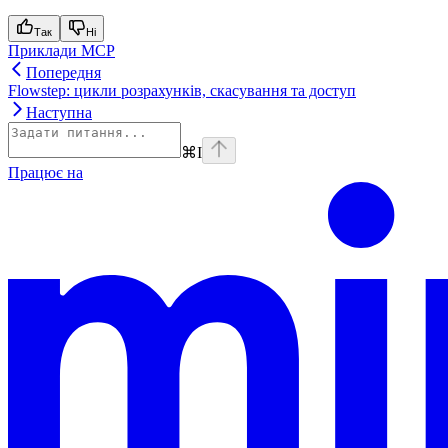
Так
Ні
Приклади MCP
Попередня
Flowstep: цикли розрахунків, скасування та доступ
Наступна
⌘
I
Працює на