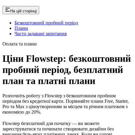
На цій сторінці
Безкоштовний пробний період
Плани
Часто задавані запитання
Оплата та плани
Ціни Flowstep: безкоштовний
пробний період, безплатний
план та платні плани
Розпочніть роботу з Flowstep з безкоштовним пробним
періодом без кредитної карти. Порівняйте плани Free, Starter,
Pro та Max з ціноутворенням за місцем та річним платежем з
економією до 20%.
Flowstep безплатний для початку — ви можете
зареєструватися та починати створювати дизайни без
внесення будь-яких платіжних даних. Коли ви готові