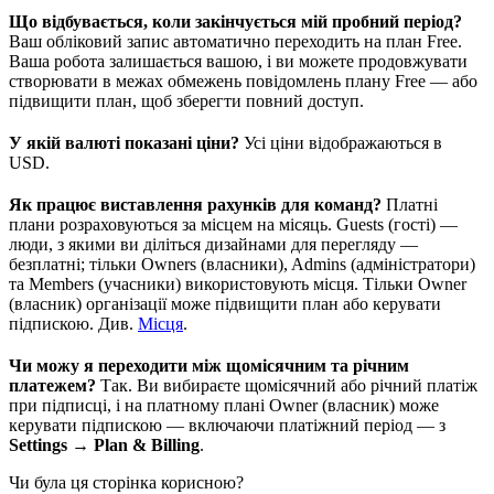
Що відбувається, коли закінчується мій пробний період?
Ваш обліковий запис автоматично переходить на план Free.
Ваша робота залишається вашою, і ви можете продовжувати
створювати в межах обмежень повідомлень плану Free — або
підвищити план, щоб зберегти повний доступ.
У якій валюті показані ціни?
Усі ціни відображаються в
USD.
Як працює виставлення рахунків для команд?
Платні
плани розраховуються за місцем на місяць. Guests (гості) —
люди, з якими ви діліться дизайнами для перегляду —
безплатні; тільки Owners (власники), Admins (адміністратори)
та Members (учасники) використовують місця. Тільки Owner
(власник) організації може підвищити план або керувати
підпискою. Див.
Місця
.
Чи можу я переходити між щомісячним та річним
платежем?
Так. Ви вибираєте щомісячний або річний платіж
при підписці, і на платному плані Owner (власник) може
керувати підпискою — включаючи платіжний період — з
Settings → Plan & Billing
.
Чи була ця сторінка корисною?