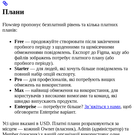
Плани
Flowstep пропонує безплатний рівень та кілька платних
планів:
Free
— продовжуйте створювати після закінчення
пробного періоду з щоденними та щомісячними
обмеженнями повідомлень. Експорт до Figma, коду або
файлів зображень потребує платного плану (або
пробного періоду).
Starter
— для людей, які хочуть більше повідомлень та
повний набір опцій експорту.
Pro
— для професіоналів, які потребують вищих
обмежень на використання.
Max
— найвищі обмеження на використання, для
користувачів з високими вимогами та команд, які
швидко випускають продукти.
Enterprise
— потребуєте більше?
Зв’яжіться з нами
, щоб
обговорити Enterprise варіант.
Усі ціни вказані в USD. Платні плани розраховуються за
місцем — кожний Owner (власник), Admin (адміністратор) та
Member (учасник) у вашій організації використовує одне