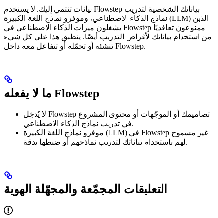
بيانات تنتمي إليك. لا يستخدم Flowstep بياناتك الشخصية لتدريب
نماذج الذكاء الاصطناعي، وموفرو نماذج اللغة الكبيرة (LLM) الذين
يشغلون ميزات الذكاء الاصطناعي في Flowstep ممنوعون تعاقديًا
من استخدام بياناتك لأغراض التدريب أيضًا. ينطبق هذا على كل شيء
تنشئه أو تحمّله أو تتفاعل معه داخل Flowstep.
ما لا يفعله Flowstep
لا يُدخِل Flowstep تصاميمك أو الموجّهات أو محتوى المشروع
في تدريب نماذج الذكاء الاصطناعي.
موفرو نماذج اللغة الكبيرة (LLM) في Flowstep غير مسموح
لهم باستخدام بياناتك لتدريب نماذجهم أو ضبطها بدقة.
التعليقات المجمّعة والمجهّلة الهوية