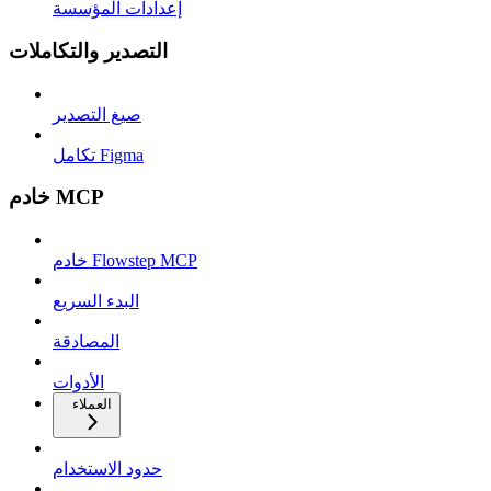
إعدادات المؤسسة
التصدير والتكاملات
صيغ التصدير
تكامل Figma
خادم MCP
خادم Flowstep MCP
البدء السريع
المصادقة
الأدوات
العملاء
حدود الاستخدام