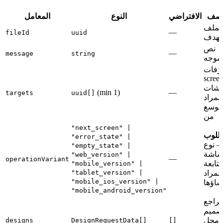
وصف
الافتراضي
النوع
المعامل
لملف
—
fileId
uuid
لهدف
نص
—
message
string
لموجه
رّفات
scree
اشات
(min 1)
—
targets
uuid[]
المراد
لتوسع
من
"next_screen" |
لوب
"error_state" |
 نوع
"empty_state" |
اشة
"web_version" |
—
operationVariant
متابعة
"mobile_version" |
المراد
"tablet_version" |
"mobile_ios_version" |
شاؤها
"mobile_android_version"
راجع
تصميم
(محل
designs
DesignRequestData[]
[]