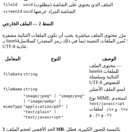
الملف الذي يحتوي على الشاشة (مطلوب)
fileId
uuid
الشاشة المراد عرضها
screenId
uuid
النمط 2 — الملف الخارجي
مرّر محتوى الملف مباشرة. يجب أن تكون الملفات الثنائية مشفرة
بـ base64؛ تُمرر الملفات النصية (بما في ذلك رمز المصدر) كسلاسل
UTF-8 عادية.
الوصف
النوع
المعامل
محتوى الملف —
base64 للملفات
fileData
string
الثنائية وسلسلة
UTF-8 للنصوص
اسم الملف الأصلي
fileName
string
"image/jpeg" | "image/png"
نوع MIME. استخدم
| "image/webp" |
text/javascript
mimeType
"application/pdf" |
و
لملفات
.jsx
.tsx
"text/plain" |
و
و
.js
.ts
"text/javascript"
. بالنسبة للصور الكبيرة، فضّل
3 MB
الحد الأقصى لحجم الملف: