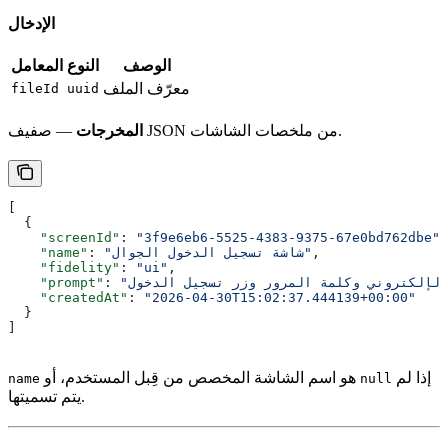
الإدخال
الوصف
النوع
المعامل
معرّف الملف
fileId
uuid
— صفيف JSON من ملخصات الشاشات.
المخرجات
[
  {
    "screenId"
: 
"3f9e6eb6-5525-4383-9375-67e0bd762dbe"
,
,
"شاشة تسجيل الدخول الجوال"
: 
    "name"
    "fidelity"
: 
"ui"
,
    "prompt"
: 
    "createdAt"
: 
"2026-04-30T15:02:37.444139+00:00"
  }
]
إذا لم
هو اسم الشاشة المخصص من قِبل المستخدم، أو
name
null
يتم تسميتها.