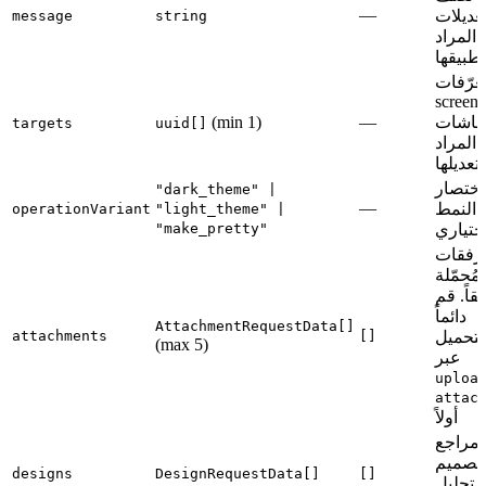
—
تعديلات
message
string
المراد
تطبيقها
عرّفات
screenI
شاشات
—
(min 1)
targets
uuid[]
المراد
تعديلها
اختصار
"dark_theme" |
—
النمط
operationVariant
"light_theme" |
اختياري
"make_pretty"
رفقات
لمُحمّلة
اً. قم
دائماً
AttachmentRequestData[]
لتحميل
[]
attachments
(max 5)
عبر
uploa
attac
أولاً
مراجع
لتصميم
designs
DesignRequestData[]
[]
 تحليل