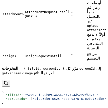
أو ملفات
رمز. قم
دائماً
AttachmentRequestData[]
attachments
[]
(max 5)
بالتحميل
عبر
upload-
attachment
أولاً؛ لا تدمج
محتويات
الملف في
الرسالة
مراجع
designs
DesignRequestData[]
[]
التصميم
إلى
. مرّر كل
—
المخرجات
{ fileId, screenIds }
screenId
لعرض النتائج.
get-screen-image
{
  "fileId"
: 
"5c2170f0-5b09-4a5a-ba7a-4d5c2cfb07e0"
,
  "screenIds"
: [
"3f9e6eb6-5525-4383-9375-67e0bd762dbe"
]
}