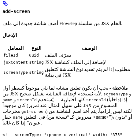
add-screen
أضف شاشة جديدة إلى ملف Flowstep من سلسلة JSX الخام.
الإدخال
الوصف
النوع
المعامل
معرّف الملف
fileId
uuid
JSX لإضافة إلى الملف كشاشة
jsxContent
string
مطلوب إذا لم يتم تحديد نوع الشاشة كتعليق
screenType
string
في بداية JSX
ملاحظة
- يجب أن يكون تعليق مشابه لما يلي موجوداً كسطر أول
و
من JSX لأنه يُستخدم لإضافة الشاشة بشكل صحيح.
screenType
(داخلياً) إذا
كلها اختيارية — يُستخدم
و
name
screenId
screenId
كان موجوداً (على سبيل المثال عند تمرير JSX المنسوخ من
) لكنه ليس إلزامياً. يتم أخذ اسم الشاشة من
مخرجات
get-screen
في التعليق (معروض كـ “نسخة من <name>”)، أو “بدون
حقل
name
عنوان” إذا كان غائباً.
<!-- screenType: "iphone-x-vertical" width: "375"