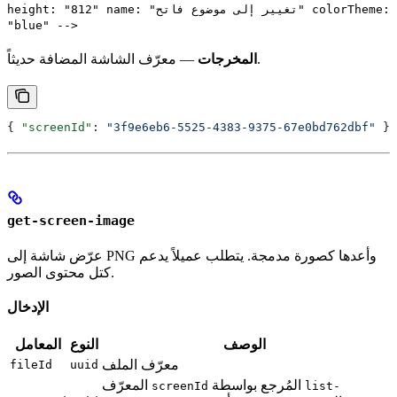
height: "812" name: "تغيير إلى موضوع فاتح" colorTheme:
"blue" -->
— معرّف الشاشة المضافة حديثاً.
المخرجات
{ 
"screenId"
: 
"3f9e6eb6-5525-4383-9375-67e0bd762dbf"
 }
get-screen-image
عرّض شاشة إلى PNG وأعدها كصورة مدمجة. يتطلب عميلاً يدعم
كتل محتوى الصور.
الإدخال
الوصف
النوع
المعامل
معرّف الملف
fileId
uuid
المُرجع بواسطة
المعرّف
screenId
list-