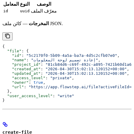
الوصف
النوع
المعامل
معرّف الملف
id
uuid
— كائن ملف JSON.
المخرجات
{
  "file"
: {
    "id"
: 
"5c2170f0-5b09-4a5a-ba7a-4d5c2cfb07e0"
,
,
"إعادة تصميم لوحة المعلومات"
: 
    "name"
    "project_id"
: 
"81cb84d6-c69f-492c-a895-7421b60d1a6d
    "created_at"
: 
"2026-04-30T15:02:13.120152+00:00"
,
    "updated_at"
: 
"2026-04-30T15:02:13.120152+00:00"
,
    "access_level"
: 
"private"
,
    "owner"
: 
true
,
    "url"
: 
"https://app.flowstep.ai/file?activeFileId=5
  },
  "user_access_level"
: 
"write"
}
create-file