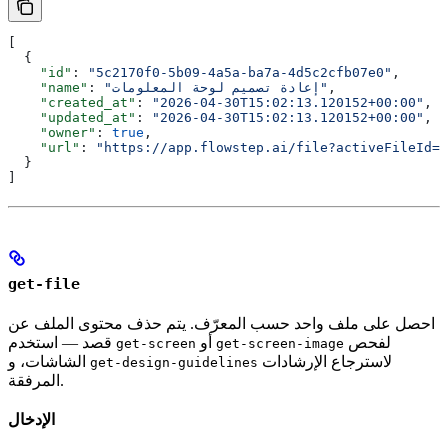
[
  {
    "id"
: 
"5c2170f0-5b09-4a5a-ba7a-4d5c2cfb07e0"
,
,
"إعادة تصميم لوحة المعلومات"
: 
    "name"
    "created_at"
: 
"2026-04-30T15:02:13.120152+00:00"
,
    "updated_at"
: 
"2026-04-30T15:02:13.120152+00:00"
,
    "owner"
: 
true
,
    "url"
: 
"https://app.flowstep.ai/file?activeFileId=5
  }
]
get-file
احصل على ملف واحد حسب المعرّف. يتم حذف محتوى الملف عن
لفحص
أو
قصد — استخدم
get-screen
get-screen-image
لاسترجاع الإرشادات
الشاشات، و
get-design-guidelines
المرفقة.
الإدخال