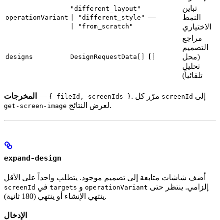
تباين
"different_layout"
—
النمط
operationVariant
| "different_style"
الاختياري
| "from_scratch"
مراجع
التصميم
(محل
designs
DesignRequestData[]
[]
تحليل
تلقائياً)
إلى
. مرّر كل
—
المخرجات
{ fileId, screenIds }
screenId
لعرض النتائج.
get-screen-image
expand-design
أضف شاشات متابعة إلى تصميم موجود. يتطلب واحداً على الأقل
إلزامي. ينتظر حتى
و
في
screenId
targets
operationVariant
ينتهي الإنشاء أو ينتهي (180 ثانية).
الإدخال