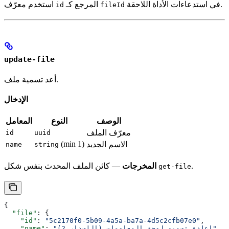
في استدعاءات الأداة اللاحقة.
المرجع كـ
استخدم معرّف
id
fileId
update-file
أعد تسمية ملف.
الإدخال
الوصف
النوع
المعامل
معرّف الملف
id
uuid
(min 1)
الاسم الجديد
name
string
.
— كائن الملف المحدث بنفس شكل
المخرجات
get-file
{
  "file"
: {
    "id"
: 
"5c2170f0-5b09-4a5a-ba7a-4d5c2cfb07e0"
,
,
"إعادة تصميم لوحة المعلومات (الإصدار 2)"
: 
    "name"