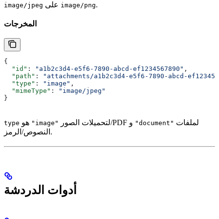
.
على
image/jpeg
image/png
المخرجات
{
  "id"
: 
"a1b2c3d4-e5f6-7890-abcd-ef1234567890"
,
  "path"
: 
"attachments/a1b2c3d4-e5f6-7890-abcd-ef123456
  "type"
: 
"image"
,
  "mimeType"
: 
"image/jpeg"
}
لملفات
لتحميلات الصور/PDF و
هو
type
"image"
"document"
النصوص/الرمز.
أدوات الدردشة