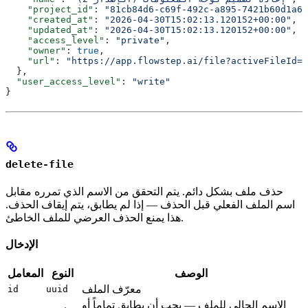
    "project_id"
: 
"81cb84d6-c69f-492c-a895-7421b60d1a6d
    "created_at"
: 
"2026-04-30T15:02:13.120152+00:00"
,
    "updated_at"
: 
"2026-04-30T15:02:13.120152+00:00"
,
    "access_level"
: 
"private"
,
    "owner"
: 
true
,
    "url"
: 
"https://app.flowstep.ai/file?activeFileId=5
  },
  "user_access_level"
: 
"write"
}
delete-file
حذف ملف بشكل دائم. يتم التحقق من الاسم الذي تمرره مقابل
اسم الملف الفعلي قبل الحذف — إذا لم يطابق، يتم إيقاف الحذف.
هذا يمنع الحذف العرضي للملف الخاطئ.
الإدخال
الوصف
النوع
المعامل
معرّف الملف
id
uuid
الاسم الحالي للملف — يجب أن يطابق تماماً أو