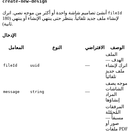
create-new-design
أنشئ تصاميم شاشة واحدة أو أكثر من موجه نصي. اترك
fileId
لإنشاء ملف جديد تلقائياً. ينتظر حتى ينتهي الإنشاء أو ينتهي (180
ثانية).
الإدخال
الوصف
الافتراضي
النوع
المعامل
الملف
الهدف —
—
اترك لإنشاء
fileId
uuid
ملف جديد
تلقائياً
موجه يصف
الشاشات
—
message
string
المراد
إنشاؤها
المرفقات
المُحمّلة
مسبقاً —
صور أو
ملفات PDF