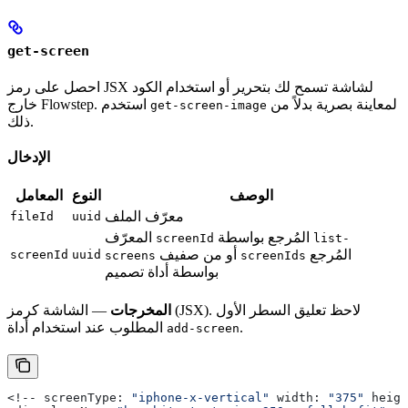
get-screen
احصل على رمز JSX لشاشة تسمح لك بتحرير أو استخدام الكود
لمعاينة بصرية بدلاً من
خارج Flowstep. استخدم
get-screen-image
ذلك.
الإدخال
الوصف
النوع
المعامل
معرّف الملف
fileId
uuid
المُرجع بواسطة
المعرّف
screenId
list-
المُرجع
أو من صفيف
screenId
uuid
screens
screenIds
بواسطة أداة تصميم
المخرجات
— الشاشة كرمز (JSX). لاحظ تعليق السطر الأول
.
المطلوب عند استخدام أداة
add-screen
<!-- screenType: 
"iphone-x-vertical"
 width: 
"375"
 heigh