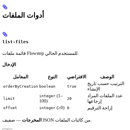
أدوات الملفات
list-files
قائمة ملفات Flowstep للمستخدم الحالي.
الإدخال
الوصف
الافتراضي
النوع
المعامل
الترتيب حسب تاريخ
orderByCreation
boolean
true
الإنشاء
عدد الملفات المراد
(1–
integer
limit
20
100)
إرجاعها
(≥0)
إزاحة الترقيم
offset
integer
0
— صفيف JSON من كائنات الملفات.
المخرجات