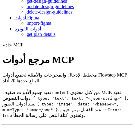
get-design-guidelines
update-design-guidelines
delete-design-guidelines
أدوات Figma
import-figma
أدوات الفوترة
get-plan-details
خادم MCP
مرجع أدوات MCP
مخطط الإدخال والمخرجات والأمثلة لجميع أدوات Flowstep MCP
البالغ عددها 20 أداة.
من كتل محتوى MCP. تعيد
تعيد جميع الأدوات صفيف
content
.
أدوات النصوص
{ type: "text", text: "<json-string>" }
تعيد أدوات الصور
{ type: "image", data: "<base64>",
. عند الفشل، يتم تعيين
mimeType: "image/png" }
isError:
وتحتوي كتلة النص على رسالة الخطأ.
true