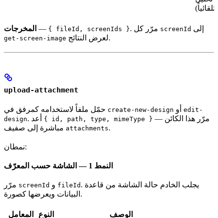
تلقائياً)
إلى
. مرّر كل
—
المخرجات
{ fileId, screenIds }
screenId
لعرض النتائج.
get-screen-image
upload-attachment
أو
حمّل ملفاً لاستخدامه كمرفق في
create-new-design
edit-
— مرّر هذا الكائن
. أعد
design
{ id, path, type, mimeType }
.
مباشرة إلى صفيف
attachments
نمطان:
النمط 1 — الشاشة حسب المعرّف
. يجلب الخادم حالة الشاشة من قاعدة
و
مرّر
screenId
fileId
البيانات ويعرضها كصورة.
الوصف
النوع
المعامل