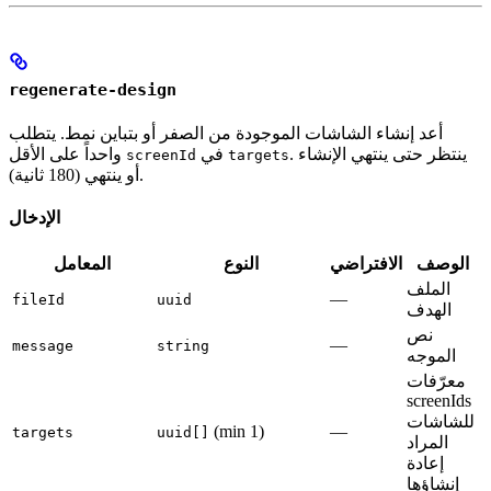
regenerate-design
أعد إنشاء الشاشات الموجودة من الصفر أو بتباين نمط. يتطلب
. ينتظر حتى ينتهي الإنشاء
في
واحداً على الأقل
screenId
targets
أو ينتهي (180 ثانية).
الإدخال
الوصف
الافتراضي
النوع
المعامل
الملف
—
fileId
uuid
الهدف
نص
—
message
string
الموجه
معرّفات
screenIds
للشاشات
(min 1)
—
targets
uuid[]
المراد
إعادة
إنشاؤها