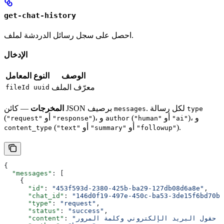
get-chat-history
احصل على سجل رسائل الدردشة لملف.
الإدخال
الوصف
النوع
المعامل
معرّف الملف
fileId
uuid
. لكل رسالة
— كائن JSON برصيف
المخرجات
messages
type
)، و
أو
(
)، و
أو
(
"request"
"response"
author
"human"
"ai"
).
أو
أو
(
content_type
"text"
"summary"
"followup"
{
  "messages"
: [
    {
      "id"
: 
"453f593d-2380-425b-ba29-127db08d6a8e"
,
      "chat_id"
: 
"146d0f19-497e-450c-ba53-3de15f6bd70b"
      "type"
: 
"request"
,
      "status"
: 
"success"
,
      "content"
: 