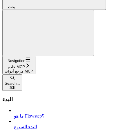
...ابحث
Navigation
خادم MCP
مرجع أدوات MCP
Search...
⌘
K
البدء
ما هو Flowstep؟
البدء السريع