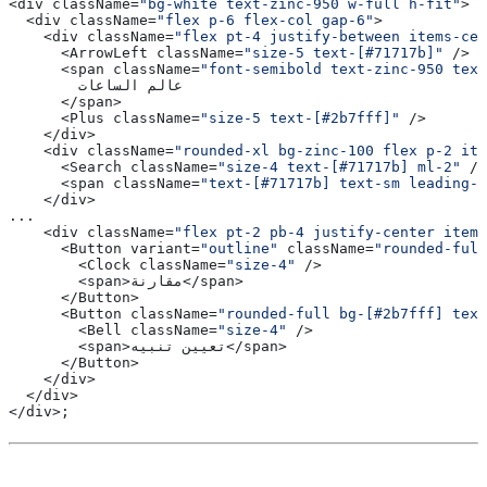
<div className=
"bg-white text-zinc-950 w-full h-fit"
>
  <div className=
"flex p-6 flex-col gap-6"
>
    <div className=
"flex pt-4 justify-between items-cen
      <ArrowLeft className=
"size-5 text-[#71717b]"
 />
      <span className=
"font-semibold text-zinc-950 text
        عالم الساعات
      </span>
      <Plus className=
"size-5 text-[#2b7fff]"
 />
    </div>
    <div className=
"rounded-xl bg-zinc-100 flex p-2 ite
      <Search className=
"size-4 text-[#71717b] ml-2"
 />
      <span className=
"text-[#71717b] text-sm leading-5
    </div>
...
    <div className=
"flex pt-2 pb-4 justify-center items
      <Button variant=
"outline"
 className=
"rounded-full
        <Clock className=
"size-4"
 />
        <span>مقارنة</span>
      </Button>
      <Button className=
"rounded-full bg-[#2b7fff] tex
        <Bell className=
"size-4"
 />
        <span>تعيين تنبيه</span>
      </Button>
    </div>
  </div>
</div>;