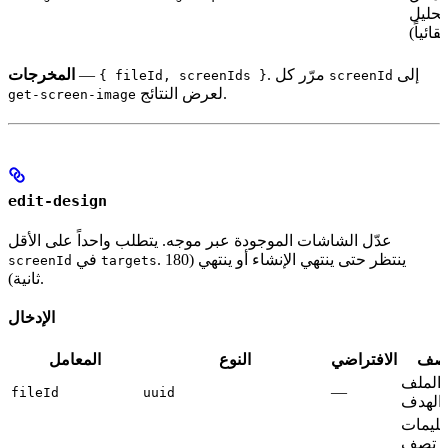
تحليل
لقائياً)
إلى
. مرّر كل
—
المخرجات
{ fileId, screenIds }
screenId
لعرض النتائج.
get-screen-image
edit-design
عدّل الشاشات الموجودة عبر موجه. يتطلب واحداً على الأقل
. ينتظر حتى ينتهي الإنشاء أو ينتهي (180
في
screenId
targets
ثانية).
الإدخال
وصف
الافتراضي
النوع
المعامل
الملف
—
fileId
uuid
الهدف
عليمات
تصف