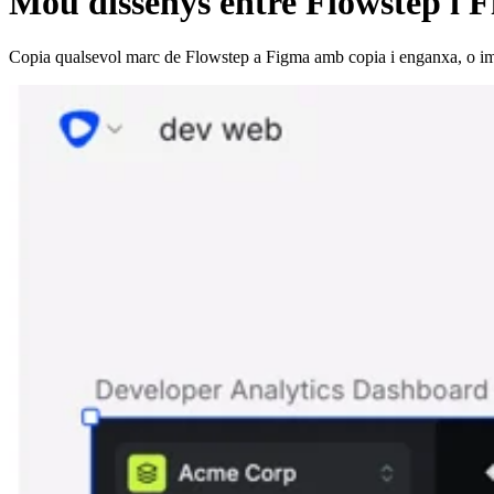
Mou dissenys entre Flowstep i 
Copia qualsevol marc de Flowstep a Figma amb copia i enganxa, o imp