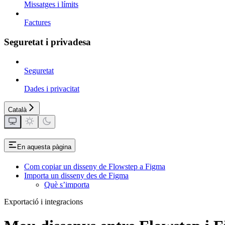
Missatges i límits
Factures
Seguretat i privadesa
Seguretat
Dades i privacitat
Català
En aquesta pàgina
Com copiar un disseny de Flowstep a Figma
Importa un disseny des de Figma
Què s’importa
Exportació i integracions