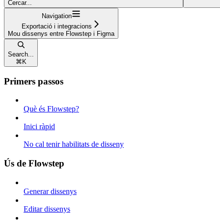
Cercar...
Navigation
Exportació i integracions
Mou dissenys entre Flowstep i Figma
Search...
⌘
K
Primers passos
Què és Flowstep?
Inici ràpid
No cal tenir habilitats de disseny
Ús de Flowstep
Generar dissenys
Editar dissenys