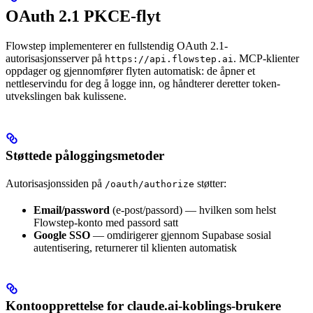
OAuth 2.1 PKCE-flyt
Flowstep implementerer en fullstendig OAuth 2.1-
autorisasjonsserver på
. MCP-klienter
https://api.flowstep.ai
oppdager og gjennomfører flyten automatisk: de åpner et
nettleservindu for deg å logge inn, og håndterer deretter token-
utvekslingen bak kulissene.
Støttede påloggingsmetoder
Autorisasjonssiden på
støtter:
/oauth/authorize
Email/password
(e-post/passord) — hvilken som helst
Flowstep-konto med passord satt
Google SSO
— omdirigerer gjennom Supabase sosial
autentisering, returnerer til klienten automatisk
Kontoopprettelse for claude.ai-koblings-brukere