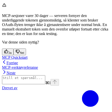
MCP-sesjoner varer 30 dager — serveren fornyer den
underliggende tokenen gjennomsiktig, så klienter som bruker
OAuth-flyten trenger ikke å gjenautentisere under normal bruk. En
manuelt ekstrahert token som den ovenfor utløper fortsatt etter cirka
en time; den er kun for rask testing.
Var denne siden nyttig?
Ja
Nei
MCP Quickstart
Forrige
MCP-verktøyreferanse
Neste
⌘
I
Drevet av