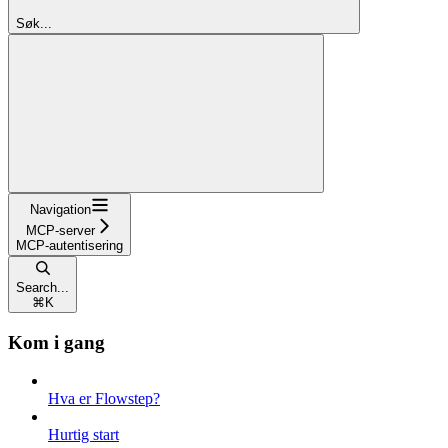
Søk...
Navigation
MCP-server
MCP-autentisering
Search...
⌘
K
Kom i gang
Hva er Flowstep?
Hurtig start