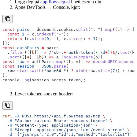
Logg deg på
app.flowstep.ai
i nettleseren din
Åpne DevTools → Console, kjør:
const
 pairs
 =
 document
.
cookie
.
split
(
"; "
).
map
((
c
) 
=>
 {
  const
 i
 =
 c
.
indexOf
(
"="
);
  return
 [
c
.
slice
(
0
, 
i
), 
c
.
slice
(
i
 +
 1
)];
});
const
 authPairs
 =
 pairs
  .
filter
(([
k
]) 
=>
 /
^
sb-
.
+
-auth-token
(
\.
\d
+
)
?
$
/
.
test
(
k
)
  .
sort
(([
a
], [
b
]) 
=>
 a
.
localeCompare
(
b
));
const
 raw
 =
 authPairs
.
map
(([, 
v
]) 
=>
 decodeURIComponent
const
 session
 =
 JSON
.
parse
(
  raw
.
startsWith
(
"base64-"
) 
?
 atob
(
raw
.
slice
(
7
)) 
:
 raw
,
);
console
.
log
(
session
.
access_token
);
Lever tokenen som en header:
curl
 -X
 POST
 https://api.flowstep.ai/mcp
 \
  -H
 "Authorization: Bearer <access_token>"
 \
  -H
 "Content-Type: application/json"
 \
  -H
 "Accept: application/json, text/event-stream"
 \
  -d
 '{"jsonrpc":"2.0","id":1,"method":"tools/list"}'