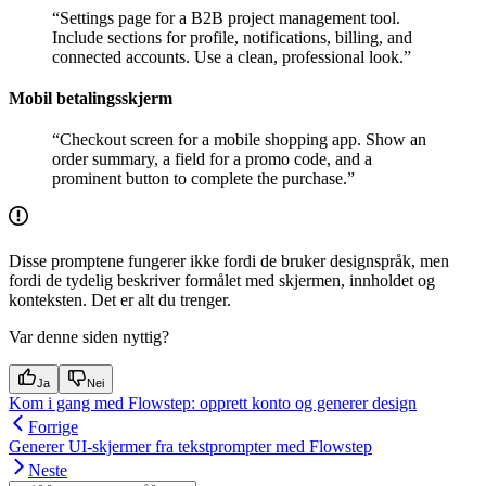
“Settings page for a B2B project management tool.
Include sections for profile, notifications, billing, and
connected accounts. Use a clean, professional look.”
Mobil betalingsskjerm
“Checkout screen for a mobile shopping app. Show an
order summary, a field for a promo code, and a
prominent button to complete the purchase.”
Disse promptene fungerer ikke fordi de bruker designspråk, men
fordi de tydelig beskriver formålet med skjermen, innholdet og
konteksten. Det er alt du trenger.
Var denne siden nyttig?
Ja
Nei
Kom i gang med Flowstep: opprett konto og generer design
Forrige
Generer UI-skjermer fra tekstprompter med Flowstep
Neste