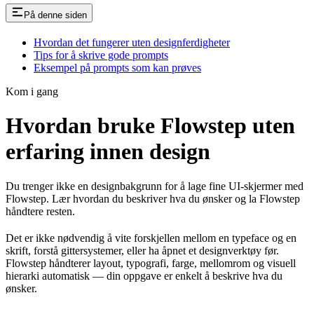
På denne siden
Hvordan det fungerer uten designferdigheter
Tips for å skrive gode prompts
Eksempel på prompts som kan prøves
Kom i gang
Hvordan bruke Flowstep uten
erfaring innen design
Du trenger ikke en designbakgrunn for å lage fine UI-skjermer med
Flowstep. Lær hvordan du beskriver hva du ønsker og la Flowstep
håndtere resten.
Det er ikke nødvendig å vite forskjellen mellom en typeface og en
skrift, forstå gittersystemer, eller ha åpnet et designverktøy før.
Flowstep håndterer layout, typografi, farge, mellomrom og visuell
hierarki automatisk — din oppgave er enkelt å beskrive hva du
ønsker.