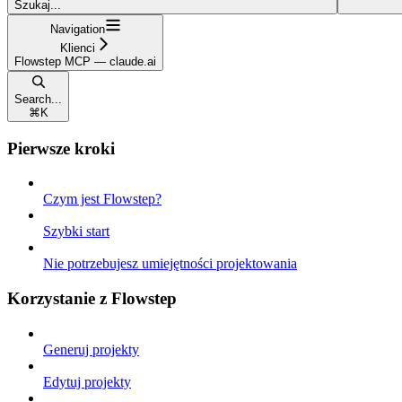
Szukaj...
Navigation
Klienci
Flowstep MCP — claude.ai
Search...
⌘
K
Pierwsze kroki
Czym jest Flowstep?
Szybki start
Nie potrzebujesz umiejętności projektowania
Korzystanie z Flowstep
Generuj projekty
Edytuj projekty