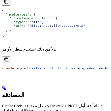
{
  "mcpServers"
: {
    "flowstep-production"
: {
      "type"
: 
"http"
,
      "url"
: 
"https://api.flowstep.ai/mcp"
    }
  }
}
بدلاً من ذلك، استخدم سطر الأوامر:
claude
 mcp
 add
 --transport
 http
 flowstep-production
 htt
المصادقة
Claude Code يتعامل مع تدفق OAuth 2.1 PKCE تلقائياً عند أول
استدعاء لأداة Flowstep. يفتح متصفحك