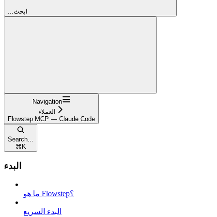
...ابحث
Navigation
العملاء
Flowstep MCP — Claude Code
Search...
⌘
K
البدء
ما هو Flowstep؟
البدء السريع