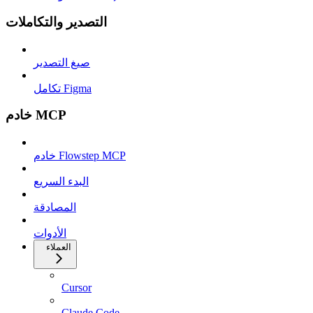
التصدير والتكاملات
صيغ التصدير
تكامل Figma
خادم MCP
خادم Flowstep MCP
البدء السريع
المصادقة
الأدوات
العملاء
Cursor
Claude Code