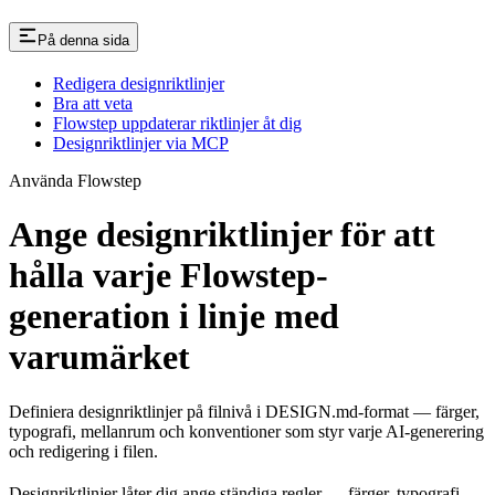
På denna sida
Redigera designriktlinjer
Bra att veta
Flowstep uppdaterar riktlinjer åt dig
Designriktlinjer via MCP
Använda Flowstep
Ange designriktlinjer för att
hålla varje Flowstep-
generation i linje med
varumärket
Definiera designriktlinjer på filnivå i DESIGN.md-format — färger,
typografi, mellanrum och konventioner som styr varje AI-generering
och redigering i filen.
Designriktlinjer låter dig ange ständiga regler — färger, typografi,