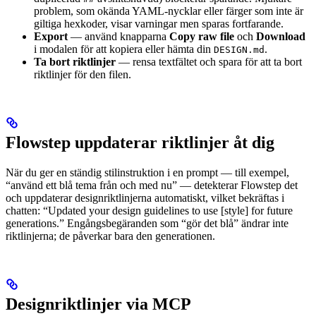
problem, som okända YAML-nycklar eller färger som inte är
giltiga hexkoder, visar varningar men sparas fortfarande.
Export
— använd knapparna
Copy raw file
och
Download
i modalen för att kopiera eller hämta din
.
DESIGN.md
Ta bort riktlinjer
— rensa textfältet och spara för att ta bort
riktlinjer för den filen.
Flowstep uppdaterar riktlinjer åt dig
När du ger en ständig stilinstruktion i en prompt — till exempel,
“använd ett blå tema från och med nu” — detekterar Flowstep det
och uppdaterar designriktlinjerna automatiskt, vilket bekräftas i
chatten: “Updated your design guidelines to use [style] for future
generations.” Engångsbegäranden som “gör det blå” ändrar inte
riktlinjerna; de påverkar bara den generationen.
Designriktlinjer via MCP