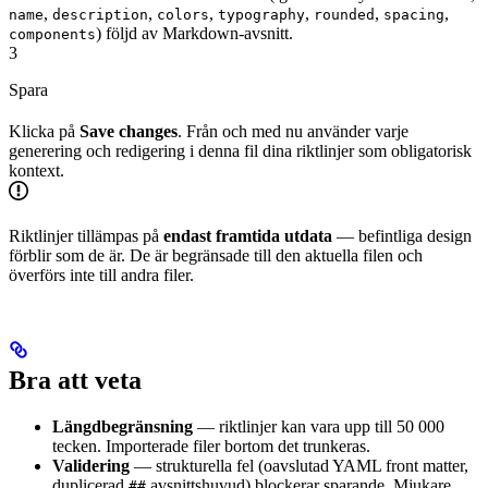
,
,
,
,
,
,
name
description
colors
typography
rounded
spacing
) följd av Markdown-avsnitt.
components
3
Spara
Klicka på
Save changes
. Från och med nu använder varje
generering och redigering i denna fil dina riktlinjer som obligatorisk
kontext.
Riktlinjer tillämpas på
endast framtida utdata
— befintliga design
förblir som de är. De är begränsade till den aktuella filen och
överförs inte till andra filer.
Bra att veta
Längdbegränsning
— riktlinjer kan vara upp till 50 000
tecken. Importerade filer bortom det trunkeras.
Validering
— strukturella fel (oavslutad YAML front matter,
duplicerad
avsnittshuvud) blockerar sparande. Mjukare
##