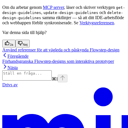
Om du arbetar genom
MCP server
, läser och skriver verktygen
get-
,
och
design-guidelines
update-design-guidelines
delete-
samma riktlinjer — så att ditt IDE-arbetsflöde
design-guidelines
och webbappen förblir synkroniserade. Se
Verktygsreferensen
.
Var denna sida till hjälp?
Ja
Nej
Använd referenser för att vägleda och påskynda Flowstep-design
Föregående
Förhandsgranska Flowstep-designs som interaktiva prototyper
Nästa
⌘
I
Drivs av