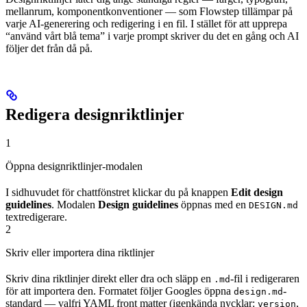
mellanrum, komponentkonventioner — som Flowstep tillämpar på
varje AI-generering och redigering i en fil. I stället för att upprepa
“använd vårt blå tema” i varje prompt skriver du det en gång och AI
följer det från då på.
Redigera designriktlinjer
1
Öppna designriktlinjer-modalen
I sidhuvudet för chattfönstret klickar du på knappen
Edit design
guidelines
. Modalen
Design guidelines
öppnas med en
DESIGN.md
textredigerare.
2
Skriv eller importera dina riktlinjer
Skriv dina riktlinjer direkt eller dra och släpp en
-fil i redigeraren
.md
för att importera den. Formatet följer Googles öppna
-
design.md
standard — valfri YAML front matter (igenkända nycklar:
,
version