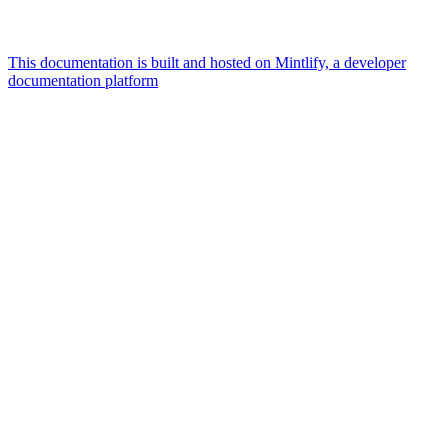
This documentation is built and hosted on Mintlify, a developer
documentation platform