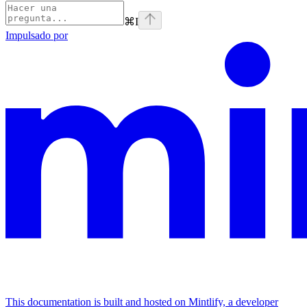
⌘
I
Impulsado por
This documentation is built and hosted on Mintlify, a developer