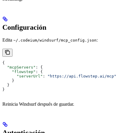
Configuración
Edita
:
~/.codeium/windsurf/mcp_config.json
{
  "mcpServers"
: {
    "flowstep"
: {
      "serverUrl"
: 
"https://api.flowstep.ai/mcp"
    }
  }
}
Reinicia Windsurf después de guardar.
Autenticación